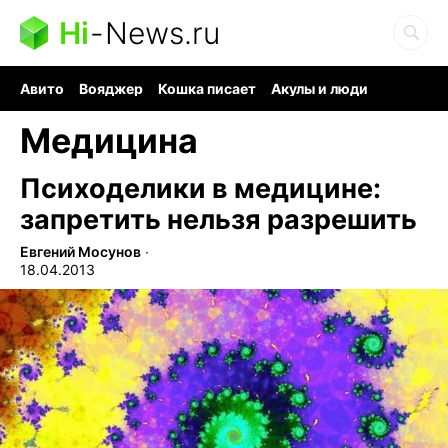
Hi
-
News.ru
Авито
Вояджер
Кошка писает
Акулы и люди
Ядерная война
Судоку и пазлы
Ядовитые пауки
Медицина
Психоделики в медицине:
запретить нельзя разрешить
Евгений Мосунов
∙
18.04.2013