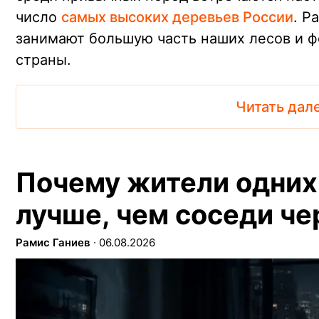
число
самых высоких деревьев России
. Р
занимают большую часть наших лесов и 
страны.
Читать дал
Почему жители одних 
лучше, чем соседи че
Рамис Ганиев
∙
06.08.2026