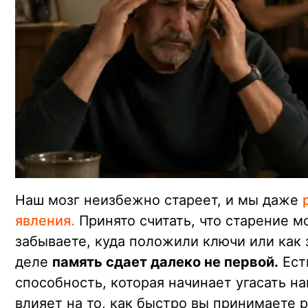
Наш мозг неизбежно стареет, и мы даже
явления.
Принято считать, что старение мо
забываете, куда положили ключи или как 
деле
память сдает далеко не первой.
Ест
способность, которая начинает угасать н
влияет на то, как быстро вы принимаете 