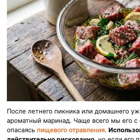
После летнего пикника или домашнего уж
ароматный маринад. Чаще всего мы его с
опасаясь
пищевого отравления
.
Использо
действительно рискованно
, но если его