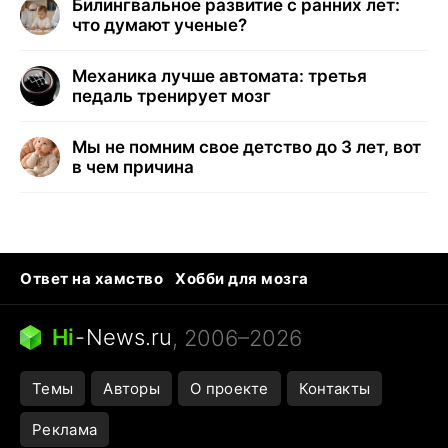
Билингвальное развитие с ранних лет:
что думают ученые?
Механика лучше автомата: третья
педаль тренирует мозг
Мы не помним свое детство до 3 лет, вот
в чем причина
Ответ на хамство
Хобби для мозга
Бензин 100 и 95
Тунцы в океанариуме
Следующая пандемия
Google Maps открытие
Hi
-
News.ru
, 2006–2026
Темы
Авторы
О проекте
Контакты
Реклама