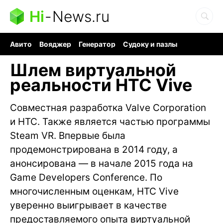
Hi
-
News.ru
Авито
Вояджер
Генератор
Судоку и пазлы
Хобби для мозга
Бензин 100 vs 95
Следующая пандемия
Шлем виртуальной
реальности HTC Vive
Совместная разработка Valve Corporation
и HTC. Также является частью программы
Steam VR. Впервые была
продемонстрирована в 2014 году, а
анонсирована — в начале 2015 года на
Game Developers Conference. По
многочисленным оценкам, HTC Vive
уверенно выигрывает в качестве
предоставляемого опыта виртуальной