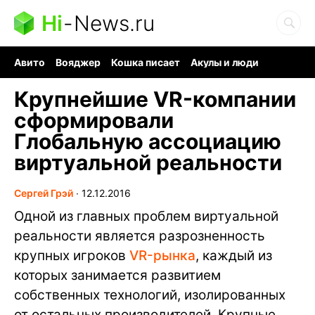
Hi
-
News.ru
Авито
Вояджер
Кошка писает
Акулы и люди
Ядерная война
Ядовитые пауки
Судоку и пазлы
Крупнейшие VR-компании
сформировали
Глобальную ассоциацию
виртуальной реальности
Сергей Грэй
∙
12.12.2016
Одной из главных проблем виртуальной
реальности является разрозненность
крупных игроков
VR-рынка
, каждый из
которых занимается развитием
собственных технологий, изолированных
от остальных производителей. Крупные