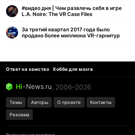
#
видео дня | Чем развлечь себя в игре
L.A. Noire: The VR Case Files
За третий квартал 2017 года было
продано более миллиона VR-гарнитур
Ответ на хамство
Хобби для мозга
Бензин 100 vs 95
Тунцы в океанариуме
Следующая пандемия
Google Maps открытие
Hi
-
News.ru
, 2006–2026
Темы
Авторы
О проекте
Контакты
Реклама
Редакционная политика