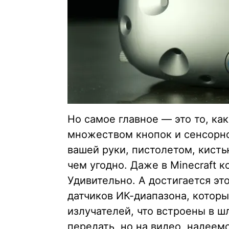
Но самое главное — это то, как
множеством кнопок и сенсорн
вашей руки, пистолетом, кисть
чем угодно. Даже в Minecraft к
Удивительно. А достигается эт
датчиков ИК-диапазона, которы
излучателей, что встроены в ш
передать, но на видео, надеем