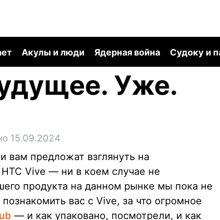
ает
Акулы и люди
Ядерная война
Судоку и 
Будущее. Уже.
о 15.09.2024
и вам предложат взглянуть на
HTC Vive — ни в коем случае не
шего продукта на данном рынке мы пока не
познакомить вас с Vive, за что огромное
lub
— и как упаковано, посмотрели, и как