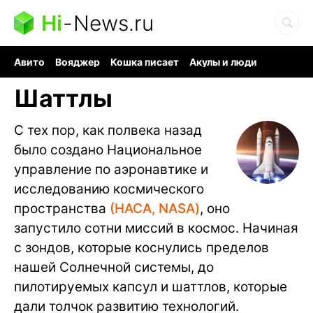
Hi
-
News.ru
Авито
Вояджер
Кошка писает
Акулы и люди
Ядерная война
Судоку и пазлы
Ядовитые пауки
Шаттлы
С тех пор, как полвека назад
было создано Национальное
управление по аэронавтике и
исследованию космического
пространства
(НАСА, NASA)
, оно
запустило сотни миссий в космос. Начиная
с зондов, которые коснулись пределов
нашей Солнечной системы, до
пилотируемых капсул и шаттлов, которые
дали толчок развитию технологий.