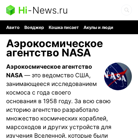
Hi
-
News.ru
Авито
Вояджер
Кошка писает
Акулы и люди
Ядерная война
Судоку и пазлы
Ядовитые пауки
Аэрокосмическое
агентство NASA
Аэрокосмическое агентство
NASA
— это ведомство США,
занимающееся исследованием
космоса с года своего
основания в 1958 году. За всю свою
историю агентство разработало
множество космических кораблей,
марсоходов и других устройств для
изучения Вселенной, которые были