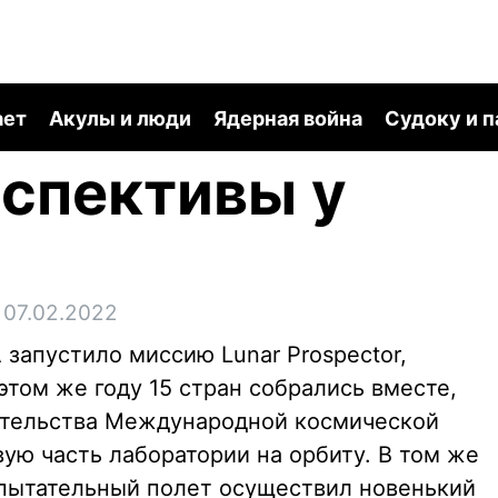
ает
Акулы и люди
Ядерная война
Судоку и 
рспективы у
 07.02.2022
A запустило миссию Lunar Prospector,
 этом же году 15 стран собрались вместе,
ительства Международной космической
вую часть лаборатории на орбиту. В том же
пытательный полет осуществил новенький