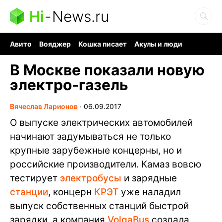
Hi
-
News.ru
Авито
Вояджер
Кошка писает
Акулы и люди
Ядерная война
Судоку и пазлы
Ядовитые пауки
В Москве показали новую
электро-газель
Вячеслав Ларионов
∙
06.09.2017
О выпуске электрических автомобилей
начинают задумываться не только
крупные зарубежные концерны, но и
российские производители. Камаз вовсю
тестирует
электробусы
и зарядные
станции
, концерн
КРЭТ
уже наладил
выпуск собственных станций быстрой
зарядки, а компания
VolgaBus
создала