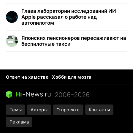
Глава лаборатории исследований ИИ
Apple рассказал о работе над
автопилотом
Японских пенсионеров пересаживают на
беспилотные такси
Ответ на хамство
Хобби для мозга
Бензин 100 и 95
Тунцы в океанариуме
Следующая пандемия
Google Maps открытие
Hi
-
News.ru
, 2006–2026
Темы
Авторы
О проекте
Контакты
Реклама