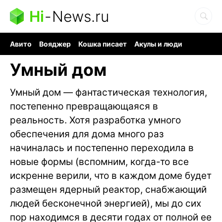
Hi
-
News.ru
Авито
Вояджер
Кошка писает
Акулы и люди
Ядерная война
Ядовитые пауки
Судоку и пазлы
Умный дом
Умный дом — фантастическая технология,
постепенно превращающаяся в
реальность. Хотя разработка умного
обеспечения для дома много раз
начиналась и постепенно переходила в
новые формы (вспомним, когда-то все
искренне верили, что в каждом доме будет
размещен ядерный реактор, снабжающий
людей бесконечной энергией), мы до сих
пор находимся в десяти годах от полной ее