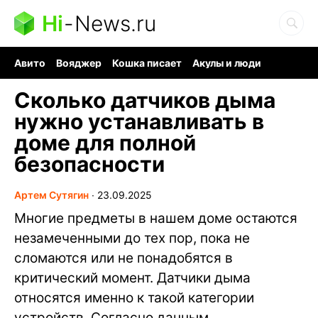
Hi
-
News.ru
Авито
Вояджер
Кошка писает
Акулы и люди
Ядерная война
Судоку и пазлы
Ядовитые пауки
Сколько датчиков дыма
нужно устанавливать в
доме для полной
безопасности
Артем Сутягин
∙
23.09.2025
Многие предметы в нашем доме остаются
незамеченными до тех пор, пока не
сломаются или не понадобятся в
критический момент. Датчики дыма
относятся именно к такой категории
устройств. Согласно данным