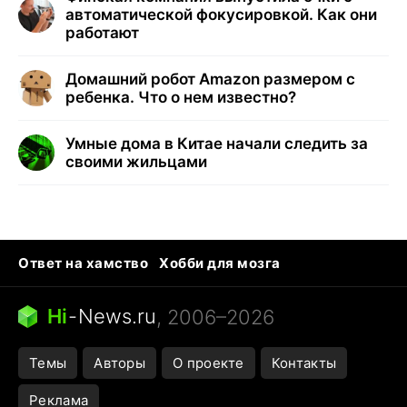
автоматической фокусировкой. Как они
работают
Домашний робот Amazon размером с
ребенка. Что о нем известно?
Умные дома в Китае начали следить за
своими жильцами
Ответ на хамство
Хобби для мозга
Бензин 100 и 95
Тунцы в океанариуме
Следующая пандемия
Google Maps открытие
Hi
-
News.ru
, 2006–2026
Темы
Авторы
О проекте
Контакты
Реклама