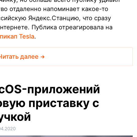
тво отдаленно напоминает какое-то
ссийскую Яндекс.Станцию, что сразу
нтернете. Публика отреагировала на
пикап Tesla
.
Читать далее
acOS-приложений
овую приставку с
учкой
04.2020