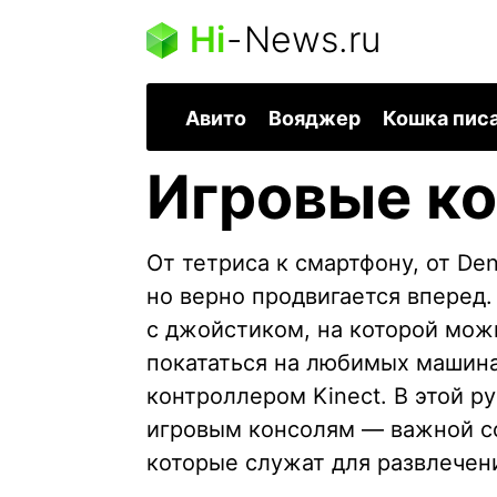
Hi
-
News.ru
Авито
Вояджер
Кошка пис
Игровые к
От тетриса к смартфону, от De
но верно продвигается вперед.
с джойстиком, на которой мож
покататься на любимых машина
контроллером Kinect. В этой р
игровым консолям — важной с
которые служат для развлечен