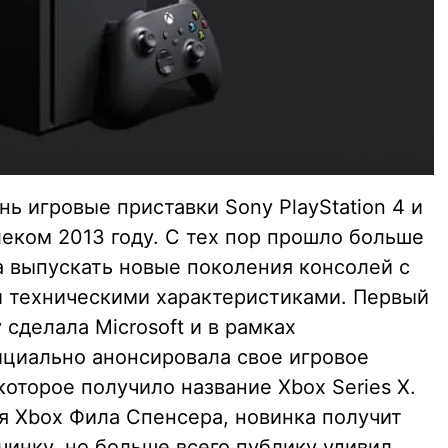
ь игровые приставки Sony PlayStation 4 и
леком 2013 году. С тех пор прошло больше
а выпускать новые поколения консолей с
 техническими характеристиками. Первый
 сделала Microsoft и в рамках
циально анонсировала свое игровое
которое получило название Xbox Series X.
я Xbox Фила Спенсера, новинка получит
инку, но больше всего публику удивил