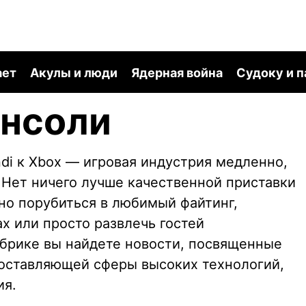
ает
Акулы и люди
Ядерная война
Судоку и 
онсоли
ndi к Xbox — игровая индустрия медленно,
 Нет ничего лучше качественной приставки
но порубиться в любимый файтинг,
х или просто развлечь гостей
убрике вы найдете новости, посвященные
оставляющей сферы высоких технологий,
ия.