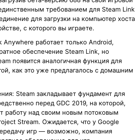
загрузив бета-версию 688 на свой игровой
 единственным требованием для Steam Link
единение для загрузки на компьютер хоста
йстве, с которого вы играете.
k Anywhere работает только Android,
аратное обеспечение Steam Link, но
team появится аналогичная функция для
гой, как это уже предлагалось с домашним
ния: Steam закладывает фундамент для
едственно перед GDC 2019, на которой,
ит работу над своим новым потоковым
oject Stream. Ожидается, что у Google
ередачу игр — возможно, компания