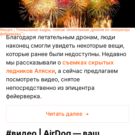
#видео | Уникальные кадры, снятые летательным дроном из эпицентра
фейерверка">
Благодаря летательным дронам, люди
наконец смогли увидеть некоторые вещи,
которые ранее были недоступны. Недавно
мы рассказывали о
съемках скрытых
ледников Аляски
, а сейчас предлагаем
посмотреть видео, снятое
непосредственно из эпицентра
фейерверка.
Читать далее
#
видео | AirDog — ваш