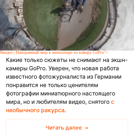
#видео | Панорамный мир в миниатюре на камеру GoPro">
Какие только сюжеты не снимают на экшн-
камеры GoPro. Уверен, что новая работа
известного фотожурналиста из Германии
понравится не только ценителям
фотографии миниатюрного настоящего
мира, но и любителям видео, снятого
с
необычного ракурса
.
Читать далее