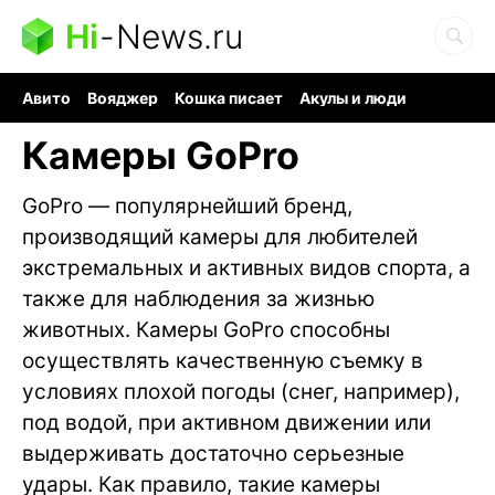
Hi
-
News.ru
Авито
Вояджер
Кошка писает
Акулы и люди
Ядерная война
Судоку и пазлы
Ядовитые пауки
Камеры GoPro
GoPro — популярнейший бренд,
производящий камеры для любителей
экстремальных и активных видов спорта, а
также для наблюдения за жизнью
животных. Камеры GoPro способны
осуществлять качественную съемку в
условиях плохой погоды (снег, например),
под водой, при активном движении или
выдерживать достаточно серьезные
удары. Как правило, такие камеры