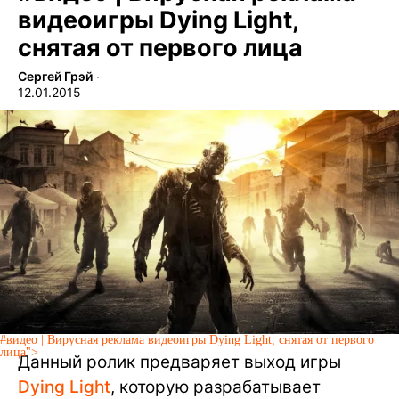
видеоигры Dying Light,
снятая от первого лица
Сергей Грэй
∙
12.01.2015
#видео | Вирусная реклама видеоигры Dying Light, снятая от первого
лица">
Данный ролик предваряет выход игры
Dying Light
, которую разрабатывает