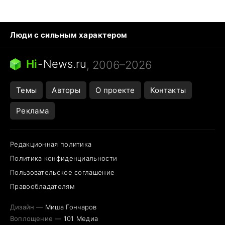
Люди с сильным характером
Кошка писает на кровать
Тунцы в океанариуме
Ядовитые пауки России
Hi
-
News.ru
, 2006–2026
Города в ядерной войне
Открытие в Google Maps
Темы
Авторы
О проекте
Контакты
Реклама
Редакционная политика
Политика конфиденциальности
Пользовательское соглашение
Правообладателям
Дизайн —
Миша Гончаров
Воплощение —
101 Медиа