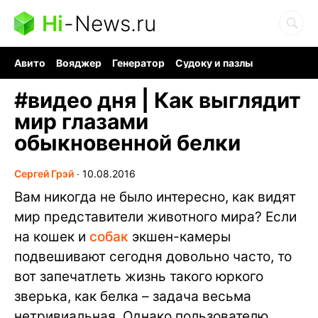
Hi
-
News.ru
Авито
Вояджер
Генератор
Судоку и пазлы
Хобби для мозга
Бензин 100 vs 95
Следующая пандемия
#
видео дня | Как выглядит
мир глазами
обыкновенной белки
Сергей Грэй
∙
10.08.2016
Вам никогда не было интересно, как видят
мир представители животного мира? Если
на кошек и
собак
экшен-камеры
подвешивают сегодня довольно часто, то
вот запечатлеть жизнь такого юркого
зверька, как белка – задача весьма
нетривиальная. Однако пользователю