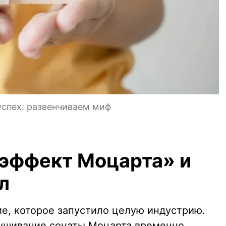
успех: развенчиваем миф
«эффект Моцарта» и
л
ие, которое запустило целую индустрию.
лушивание сонаты Моцарта временно