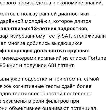
сового производства к экономике знаний.
ментов в пользу ранней диагностики —
дарённой молодёжи, которое длится
талантливых 13-летних подростков
,
ндартизированному тесту SAT, отслеживали
лет многие добились выдающихся
рофессорскую должность в крупных
п-менеджерами компаний из списка Fortune
5 книг и получили 681 патент.
были уже подростки и при этом на самой
я же когнитивные тесты сдаёт более
годов тесты способностей постепенно
 экзамены в роли фильтров при
 они объективнее оценивают потенциал,