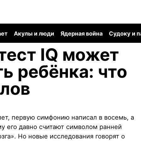
ает
Акулы и люди
Ядерная война
Судоку и 
ест IQ может
ь ребёнка: что
ллов
лет, первую симфонию написал в восемь, а
му его давно считают символом ранней
зга». Но новые исследования говорят о