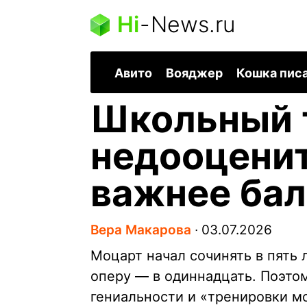
Hi
-
News.ru
Авито
Вояджер
Кошка пис
Школьный т
недооценит
важнее ба
Вера Макарова
∙
03.07.2026
Моцарт начал сочинять в пять 
оперу — в одиннадцать. Поэто
гениальности и «тренировки мо