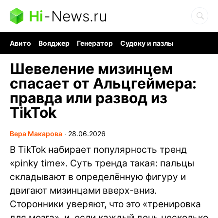
Hi
-
News.ru
Авито
Вояджер
Генератор
Судоку и пазлы
Хобби для мозга
Бензин 100 vs 95
Следующая пандемия
Шевеление мизинцем
спасает от Альцгеймера:
правда или развод из
TikTok
Вера Макарова
∙
28.06.2026
В TikTok набирает популярность тренд
«pinky time». Суть тренда такая: пальцы
складывают в определённую фигуру и
двигают мизинцами вверх-вниз.
Сторонники уверяют, что это «тренировка
для мозга», и, если каждый день несколько