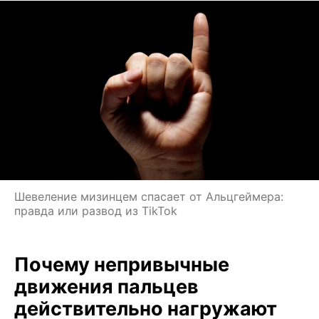
Шевеление мизинцем спасает от Альцгеймера:
правда или развод из TikTok
Почему непривычные
движения пальцев
действительно нагружают