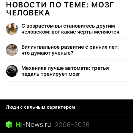
НОВОСТИ ПО ТЕМЕ: МОЗГ
ЧЕЛОВЕКА
С возрастом вы становитесь другим
человеком: вот какие черты меняются
Билингвальное развитие с ранних лет:
что думают ученые?
Механика лучше автомата: третья
педаль тренирует мозг
Люди с сильным характером
Кошка писает на кровать
Тунцы в океанариуме
Ядовитые пауки России
Hi
-
News.ru
, 2006–2026
Города в ядерной войне