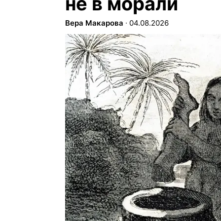
не в морали
Вера Макарова
∙
04.08.2026