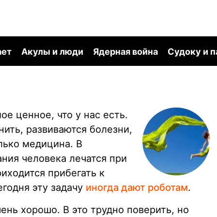
ает
Акулы и люди
Ядерная война
Судоку и 
ое ценное, что у нас есть.
нить, развиваются болезни,
лько медицина. В
ания человека лечатся при
иходится прибегать к
годня эту задачу
иногда дают роботам
.
чень хорошо. В это трудно поверить, но