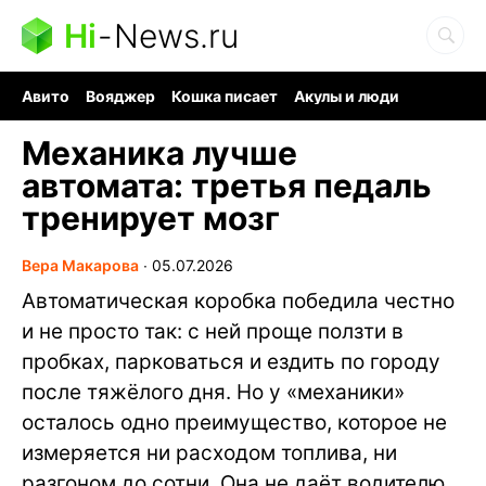
Hi
-
News.ru
Авито
Вояджер
Кошка писает
Акулы и люди
Ядерная война
Судоку и пазлы
Ядовитые пауки
Механика лучше
автомата: третья педаль
тренирует мозг
Вера Макарова
∙
05.07.2026
Автоматическая коробка победила честно
и не просто так: с ней проще ползти в
пробках, парковаться и ездить по городу
после тяжёлого дня. Но у «механики»
осталось одно преимущество, которое не
измеряется ни расходом топлива, ни
разгоном до сотни. Она не даёт водителю