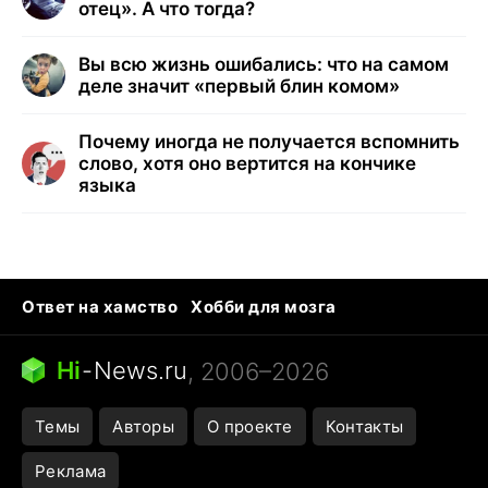
отец». А что тогда?
Вы всю жизнь ошибались: что на самом
деле значит «первый блин комом»
Почему иногда не получается вспомнить
слово, хотя оно вертится на кончике
языка
Ответ на хамство
Хобби для мозга
Бензин 100 и 95
Тунцы в океанариуме
Следующая пандемия
Google Maps открытие
Hi
-
News.ru
, 2006–2026
Темы
Авторы
О проекте
Контакты
Реклама