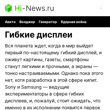
Hi
-
News.ru
Авито
Вояджер
Генератор
Ядерная война
Судоку и пазлы
Бензин 100 и 95
Хобби для мозга
Гибкие дисплеи
Вся планета ждет, когда в мир выйдет
первый по-настоящему гибкий дисплей, и
оживут картины, газеты, смартфоны
станут легкими и прочными, а экраны —
тонко настраиваемыми. Однако пока этого
нет, хотя разработка в этой сфере кипит.
Sony и Samsung — ведущие
экспериментаторы в сфере гибких
дисплеев, и, пожалуй, стоит ожидать, что
именно в их исполнении появится первое