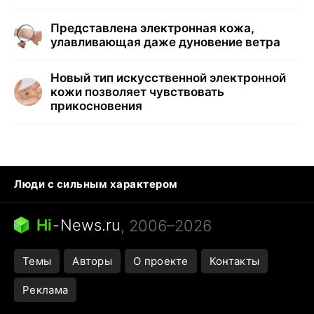
Представлена электронная кожа,
улавливающая даже дуновение ветра
Новый тип искусственной электронной
кожи позволяет чувствовать
прикосновения
Люди с сильным характером
Кошка писает на кровать
Тунцы в океанариуме
Ядовитые пауки России
Hi
-
News.ru
, 2006–2026
Города в ядерной войне
Открытие в Google Maps
Темы
Авторы
О проекте
Контакты
Реклама