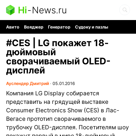
Hi
-
News.ru
Авито
Вояджер
Генератор
Судоку и пазлы
Хобби для мозга
Бензин 100 vs 95
Следующая пандемия
#
CES | LG покажет 18-
дюймовый
сворачиваемый OLED-
дисплей
Ауслендер Дмитрий
∙
05.01.2016
Компания LG Display собирается
представить на грядущей выставке
Consumer Electronics Show (CES) в Лас-
Вегасе прототип сворачиваемого в
трубочку OLED-дисплея. Посетителям шоу
покажут первый в мире 18-дюймовый