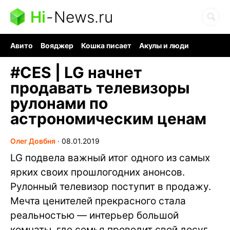
Hi
-
News.ru
Авито
Вояджер
Кошка писает
Акулы и люди
Ядерная война
Судоку и пазлы
Ядовитые пауки
#
CES | LG начнет
продавать телевизоры
рулонами по
астрономическим ценам
Олег Довбня
∙
08.01.2019
LG подвела важный итог одного из самых
ярких своих прошлогодних анонсов.
Рулонный телевизор поступит в продажу.
Мечта ценителей прекрасного стала
реальностью — интерьер большой
комнаты, где семья проводит свой досуг,