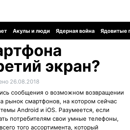
ает
Акулы и люди
Ядерная война
Ядовитые 
артфона
третий экран?
ено 26.08.2018
ялись сообщения о возможном возвращении
 на рынок смартфонов, на котором сейчас
емы Android и iOS. Разумеется, если
гать потребителям свои умные телефоны,
 всего того ассортимента, который