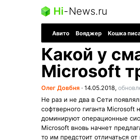
Hi
-
News.ru
Авито
Вояджер
Кошка пис
Какой у см
Microsoft 
Олег Довбня
∙
14.05.2018,
обновл
Не раз и не два в Сети появл
софтверного гиганта Microsoft
доминируют операционные сист
Microsoft вновь начнет предла
то им предстоит отличаться от