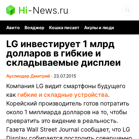
Hi
-
News.ru
Авито
Вояджер
Кошка писает
Акулы и люди
Ядерная война
Судоку и пазлы
Ядовитые пауки
LG инвестирует 1 млрд
долларов в гибкие и
складываемые дисплеи
Ауслендер Дмитрий
∙
23.07.2015
Компания LG видит смартфоны будущего
как
гибкие и складные устройства
.
Корейский производитель готов потратить
около 1 миллиарда долларов на то, чтобы
превратить это видение в реальность.
Газета Wall Street Journal сообщает, что LG
Display собирается построить совершенно