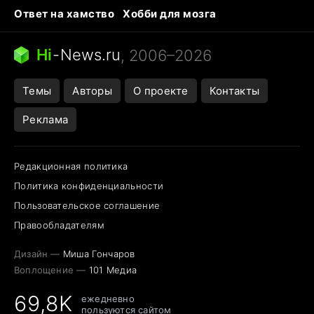
Ответ на хамство
Хобби для мозга
Бензин 100 и 95
Тунцы в океанариуме
Следующая пандемия
Google Maps открытие
Hi
-
News.ru
, 2006–2026
Темы
Авторы
О проекте
Контакты
Реклама
Редакционная политика
Политика конфиденциальности
Пользовательское соглашение
Правообладателям
Дизайн —
Миша Гончаров
Воплощение —
101 Медиа
69,8K
ежедневно
пользуются сайтом