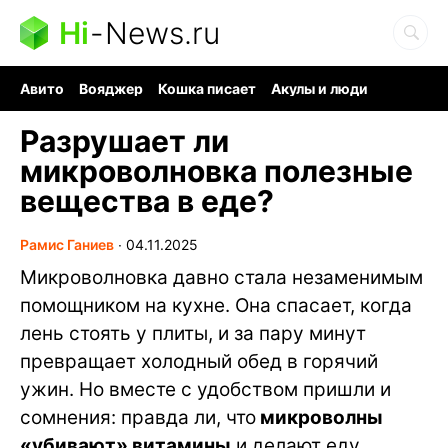
Hi
-
News.ru
Авито
Вояджер
Кошка писает
Акулы и люди
Ядерная война
Судоку и пазлы
Ядовитые пауки
Разрушает ли
микроволновка полезные
вещества в еде?
Рамис Ганиев
∙
04.11.2025
Микроволновка давно стала незаменимым
помощником на кухне. Она спасает, когда
лень стоять у плиты, и за пару минут
превращает холодный обед в горячий
ужин. Но вместе с удобством пришли и
сомнения: правда ли, что
микроволны
«убивают» витамины
и делают еду