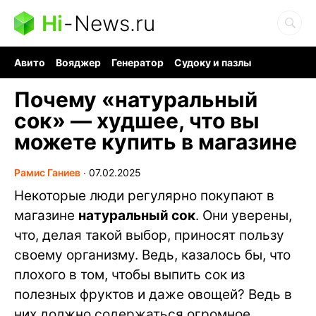
Hi
-
News.ru
Авито
Вояджер
Генератор
Судоку и пазлы
Хобби для мозга
Бензин 100 vs 95
Следующая пандемия
Почему «натуральный
сок» — худшее, что вы
можете купить в магазине
Рамис Ганиев
∙
07.02.2025
Некоторые люди регулярно покупают в
магазине
натуральный сок
. Они уверены,
что, делая такой выбор, приносят пользу
своему организму. Ведь, казалось бы, что
плохого в том, чтобы выпить сок из
полезных фруктов и даже овощей? Ведь в
них должно содержаться огромное