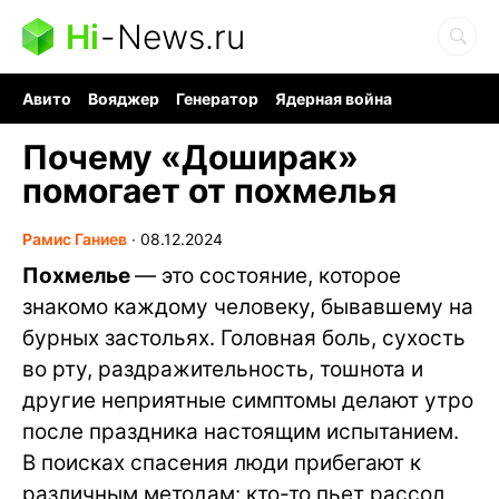
Hi
-
News.ru
Авито
Вояджер
Генератор
Ядерная война
Судоку и пазлы
Бензин 100 и 95
Хобби для мозга
Почему «Доширак»
помогает от похмелья
Рамис Ганиев
∙
08.12.2024
Похмелье
— это состояние, которое
знакомо каждому человеку, бывавшему на
бурных застольях. Головная боль, сухость
во рту, раздражительность, тошнота и
другие неприятные симптомы делают утро
после праздника настоящим испытанием.
В поисках спасения люди прибегают к
различным методам: кто-то пьет рассол,