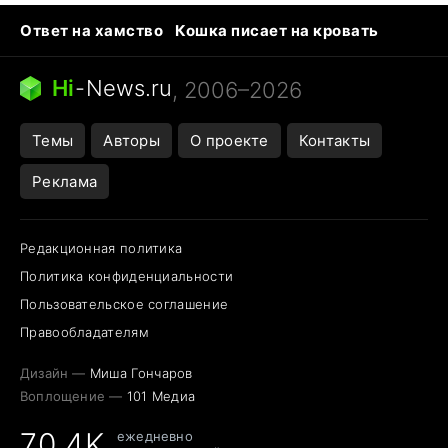
Ответ на хамство
Кошка писает на кровать
Тунцы в океанариуме
Следующая пандемия
Ядовитые пауки России
Hi
-
News.ru
, 2006–2026
Открытие в Google Maps
Темы
Авторы
О проекте
Контакты
Реклама
Редакционная политика
Политика конфиденциальности
Пользовательское соглашение
Правообладателям
Дизайн —
Миша Гончаров
Воплощение —
101 Медиа
70,4K
ежедневно