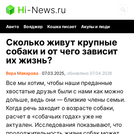
Hi
-
News.ru
Авито
Вояджер
Кошка писает
Акулы и люди
Ядерная война
Ядовитые пауки
Судоку и пазлы
Сколько живут крупные
собаки и от чего зависит
их жизнь?
Вера Макарова
∙
07.03.2025,
обновлено 07.04.2026
Все мы хотим, чтобы наши преданные
хвостатые друзья были с нами как можно
дольше, ведь они — близкие члены семьи.
Когда речь заходит о возрасте собаки,
расчет в «собачьих годах» уже не
актуален. Исследования показывают, что
продолжительность жизни собак может