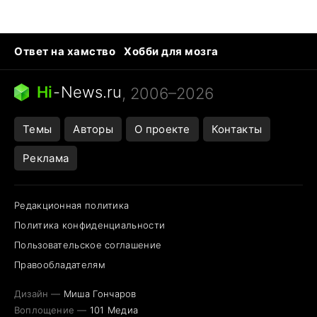
Ответ на хамство
Хобби для мозга
Бензин 100 vs 95
Тунцы в океанариуме
Следующая пандемия
Google Maps открытие
Hi
-
News.ru
, 2006–2026
Темы
Авторы
О проекте
Контакты
Реклама
Редакционная политика
Политика конфиденциальности
Пользовательское соглашение
Правообладателям
Дизайн —
Миша Гончаров
Воплощение —
101 Медиа