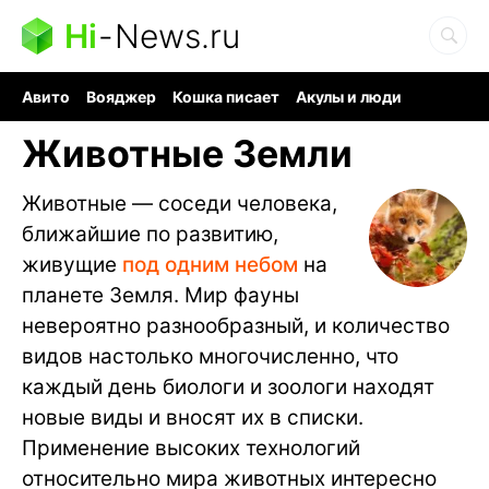
Hi
-
News.ru
Авито
Вояджер
Кошка писает
Акулы и люди
Ядерная война
Ядовитые пауки
Судоку и пазлы
Животные Земли
Животные — соседи человека,
ближайшие по развитию,
живущие
под одним небом
на
планете Земля. Мир фауны
невероятно разнообразный, и количество
видов настолько многочисленно, что
каждый день биологи и зоологи находят
новые виды и вносят их в списки.
Применение высоких технологий
относительно мира животных интересно