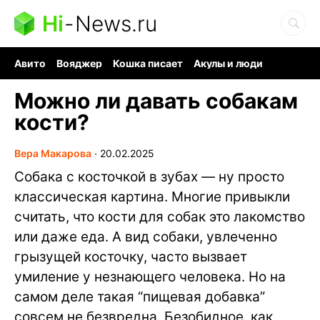
Hi
-
News.ru
Авито
Вояджер
Кошка писает
Акулы и люди
Ядерная война
Судоку и пазлы
Ядовитые пауки
Можно ли давать собакам
кости?
Вера Макарова
∙
20.02.2025
Собака с косточкой в зубах — ну просто
классическая картина. Многие привыкли
считать, что кости для собак это лакомство
или даже еда. А вид собаки, увлеченно
грызущей косточку, часто вызвает
умиление у незнающего человека. Но на
самом деле такая “пищевая добавка”
совсем не безвредна. Безобидное, как