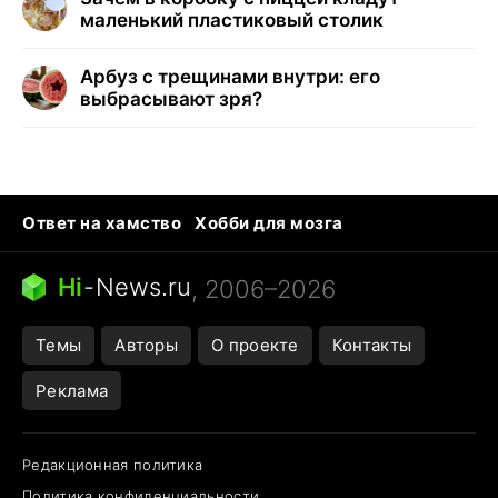
маленький пластиковый столик
Арбуз с трещинами внутри: его
выбрасывают зря?
Ответ на хамство
Хобби для мозга
Бензин 100 и 95
Тунцы в океанариуме
Следующая пандемия
Google Maps открытие
Hi
-
News.ru
, 2006–2026
Темы
Авторы
О проекте
Контакты
Реклама
Редакционная политика
Политика конфиденциальности