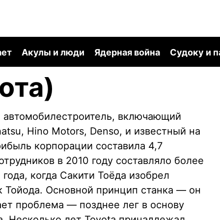
ает
Акулы и люди
Ядерная война
Судоку и 
ота)
й автомобилестроитель, включающий
atsu, Hino Motors, Denso, и известный на
прибыль корпорации составила 4,7
отрудников в 2010 году составляло более
 года, когда Сакити Тоёда изобрел
к Тойода. Основной принцип станка — он
ает проблема — позднее лег в основу
a. Несколько лет Toyota принадлежал