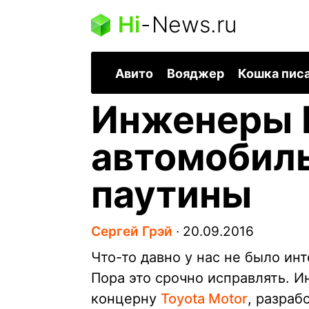
Hi
-
News.ru
Авито
Вояджер
Кошка пис
Инженеры 
автомобиль
паутины
Сергей Грэй
∙
20.09.2016
Что-то давно у нас не было ин
Пора это срочно исправлять.
концерну
Toyota Motor
, разраб