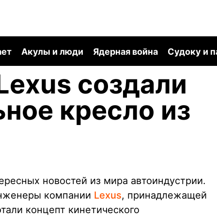
ает
Акулы и люди
Ядерная война
Судоку и 
Lexus создали
ное кресло из
тересных новостей из мира автоиндустрии.
 Инженеры компании
Lexus
, принадлежащей
отали концепт кинетического