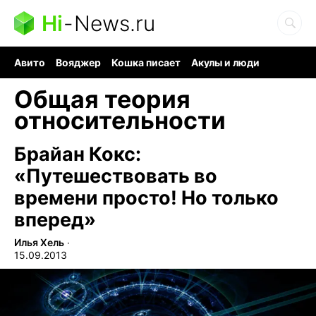
Hi
-
News.ru
Авито
Вояджер
Кошка писает
Акулы и люди
Ядерная война
Ядовитые пауки
Судоку и пазлы
Общая теория
относительности
Брайан Кокс:
«Путешествовать во
времени просто! Но только
вперед»
Илья Хель
∙
15.09.2013