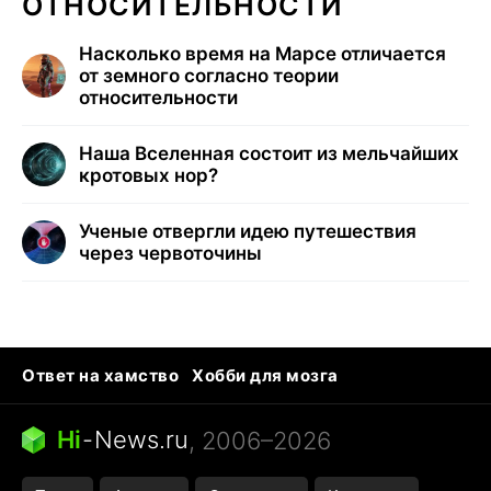
ОТНОСИТЕЛЬНОСТИ
Насколько время на Марсе отличается
от земного согласно теории
относительности
Наша Вселенная состоит из мельчайших
кротовых нор?
Ученые отвергли идею путешествия
через червоточины
Ответ на хамство
Хобби для мозга
Бензин 100 и 95
Тунцы в океанариуме
Следующая пандемия
Google Maps открытие
Hi
-
News.ru
, 2006–2026