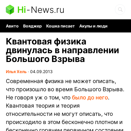
Hi
-
News.ru
Авито
Вояджер
Кошка писает
Акулы и люди
Ядерная война
Судоку и пазлы
Ядовитые пауки
Квантовая физика
двинулась в направлении
Большого Взрыва
Илья Хель
∙
04.09.2013
Современная физика не может описать,
что произошло во время Большого Взрыва.
Не говоря уж о том, что
было до него
.
Квантовая теория и теория
относительности не могут описать, что
происходило в этом бесконечно плотном и
бесконечно горячем первичном состоянии