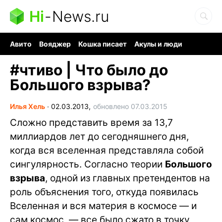
Hi
-
News.ru
Авито
Вояджер
Кошка писает
Акулы и люди
Ядерная война
Ядовитые пауки
Судоку и пазлы
#
чтиво | Что было до
Большого взрыва?
Илья Хель
∙
02.03.2013,
обновлено 07.03.2015
Сложно представить время за 13,7
миллиардов лет до сегодняшнего дня,
когда вся вселенная представляла собой
сингулярность. Согласно теории
Большого
взрыва
, одной из главных претендентов на
роль объяснения того, откуда появилась
Вселенная и вся материя в космосе — и
сам космос, — все было сжато в точку,