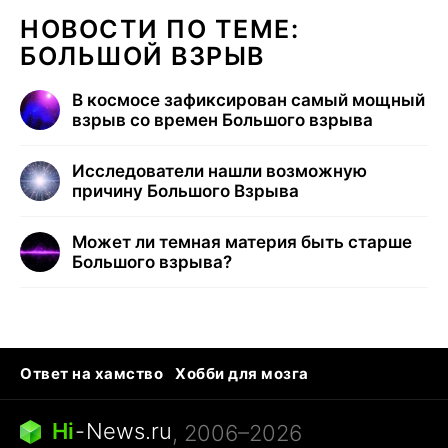
НОВОСТИ ПО ТЕМЕ:
БОЛЬШОЙ ВЗРЫВ
В космосе зафиксирован самый мощный
взрыв со времен Большого взрыва
Исследователи нашли возможную
причину Большого Взрыва
Может ли темная материя быть старше
Большого взрыва?
Ответ на хамство
Хобби для мозга
Бензин 100 vs 95
Тунцы в океанариуме
Следующая пандемия
Google Maps открытие
Hi
-
News.ru
, 2006–2026