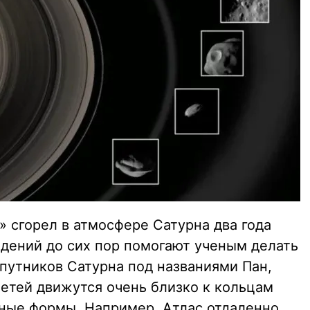
 сгорел в атмосфере Сатурна два года
юдений до сих пор помогают ученым делать
спутников Сатурна под названиями Пан,
метей движутся очень близко к кольцам
ные формы. Например, Атлас отдаленно