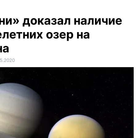
ни» доказал наличие
летних озер на
на
5.2020