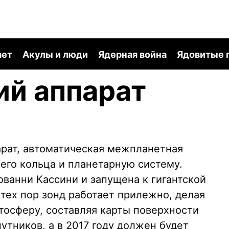
ает
Акулы и люди
Ядерная война
Ядовитые 
ий аппарат
рат, автоматическая межпланетная
его кольца и планетарную систему.
ванни Кассини и запущена к гигантской
С тех пор зонд работает прилежно, делая
тосферу, составляя карты поверхности
путников, а в 2017 году должен будет