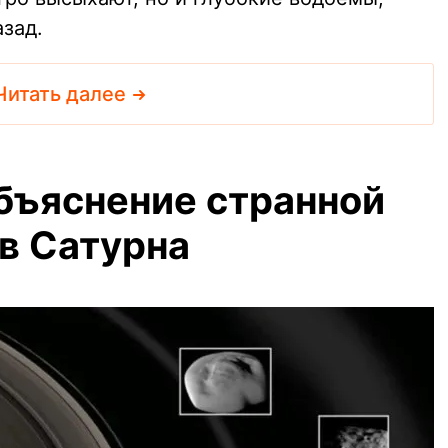
зад.
Читать далее
бъяснение странной
в Сатурна