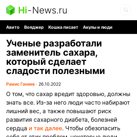
Hi
-
News.ru
Авито
Вояджер
Кошка писает
Акулы и люди
Ядерная война
Судоку и пазлы
Ядовитые пауки
Ученые разработали
заменитель сахара,
который сделает
сладости полезными
Рамис Ганиев
∙
26.10.2022
О том, что сахар вредит здоровью, должны
знать все. Из-за него люди часто набирают
лишний вес, а также повышают риск
развития сахарного диабета, болезней
сердца
и так далее
. Чтобы обезопасить
себя от этих проблем, некоторые люди