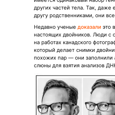
имеется одинаковый набор гено
других частей тела. Так, даже 
другу родственниками, они вс
Недавно ученые
доказали
это 
настоящих двойников. Люди с 
на работах канадского фотограф
который делает снимки двойник
похожих пар — они заполнили 
слюны для взятия анализов ДН