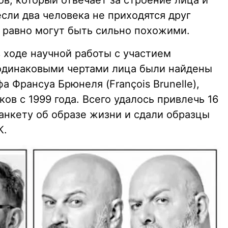
в, который отвечает за строение лица и
если два человека не приходятся друг
е равно могут быть сильно похожими.
в ходе научной работы с участием
одинаковыми чертами лица были найдены
а Франсуа Брюнеля (François Brunelle),
ов с 1999 года. Всего удалось привлечь 16
анкету об образе жизни и сдали образцы
К.