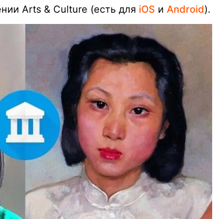
ии Arts & Culture (есть для
iOS
и
Android
).