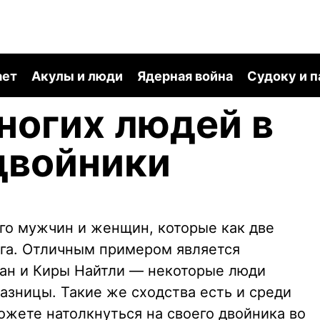
ает
Акулы и люди
Ядерная война
Судоку и 
ногих людей в
двойники
го мужчин и женщин, которые как две
уга. Отличным примером является
ан и Киры Найтли — некоторые люди
азницы. Такие же сходства есть и среди
ожете натолкнуться на своего двойника во