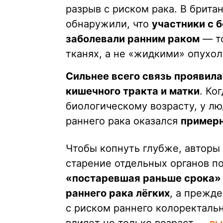
разрыв с риском рака. В брита
обнаружили, что
участники с 
заболевали ранним раком
— то
тканях, а не «жидкими» опухол
Сильнее всего связь проявила
кишечного тракта и матки
. Ко
биологическому возрасту, у лю
раннего рака оказался
примерн
Чтобы копнуть глубже, автор
старение отдельных органов по
«постаревшая раньше срока» 
раннего рака лёгких
, а прежд
с риском раннего колоректальн