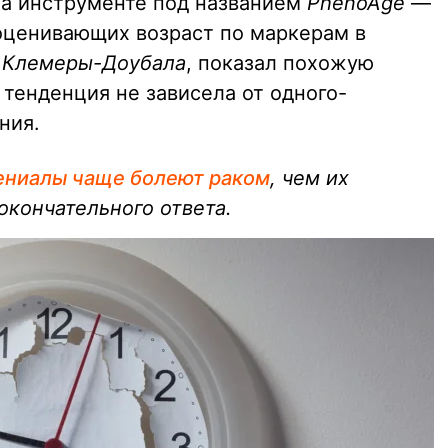
на инструменте под названием
PhenoAge
—
 оценивающих возраст по маркерам в
 Клемеры-Доубала
, показал похожую
ь тенденция не зависела от одного-
ния.
ениалы чаще болеют раком
, чем их
окончательного ответа.