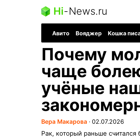
Hi
-
News.ru
Авито
Вояджер
Кошка пис
Почему мо
чаще болею
учёные на
закономер
Вера Макарова
∙
02.07.2026
Рак, который раньше считался