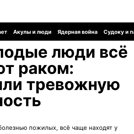
ает
Акулы и люди
Ядерная война
Судоку и 
лодые люди всё
т раком:
шли тревожную
ность
 болезнью пожилых, всё чаще находят у