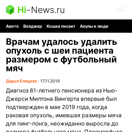
Hi
-
News.ru
Авито
Вояджер
Кошка писает
Акулы и люди
Ядерная война
Судоку и пазлы
Ядовитые пауки
Врачам удалось удалить
опухоль с шеи пациента
размером с футбольный
мяч
Дарья Елецкая
∙
17.11.2019
Диагноз 81-летнего пенсионера из Нью-
Джерси Милтона Вингерта впервые был
подтвержден в мае 2019 года, когда
раковая опухоль, имевшая размеры мяча
для пинг-понга, неожиданно выросла до
размера футбольного мяча. Плеоморфная