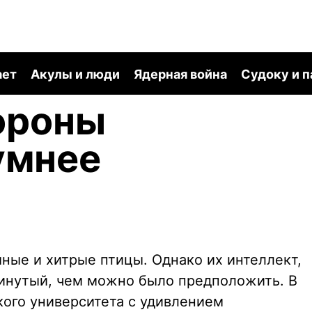
ает
Акулы и люди
Ядерная война
Судоку и 
ороны
умнее
мные и хитрые птицы. Однако их интеллект,
винутый, чем можно было предположить. В
кого университета с удивлением