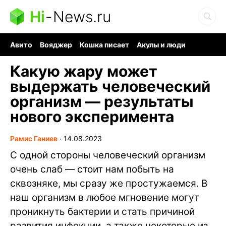
Hi
-
News.ru
Авито
Вояджер
Кошка писает
Акулы и люди
Ядерная война
Судоку и пазлы
Ядовитые пауки
Какую жару может
выдержать человеческий
организм — результаты
нового эксперимента
Рамис Ганиев
∙
14.08.2023
С одной стороны человеческий организм
очень слаб — стоит нам побыть на
сквозняке, мы сразу же простужаемся. В
наш организм в любое мгновение могут
проникнуть бактерии и стать причиной
развития инфекции, а также некоторые из