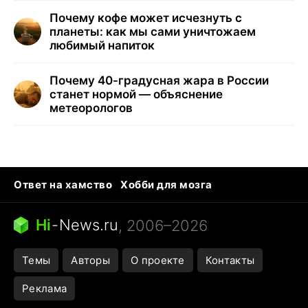
Почему кофе может исчезнуть с
планеты: как мы сами уничтожаем
любимый напиток
Почему 40-градусная жара в России
станет нормой — объяснение
метеорологов
Ответ на хамство
Хобби для мозга
Бензин 100 и 95
Тунцы в океанариуме
Следующая пандемия
Google Maps открытие
Hi
-
News.ru
, 2006–2026
Темы
Авторы
О проекте
Контакты
Реклама