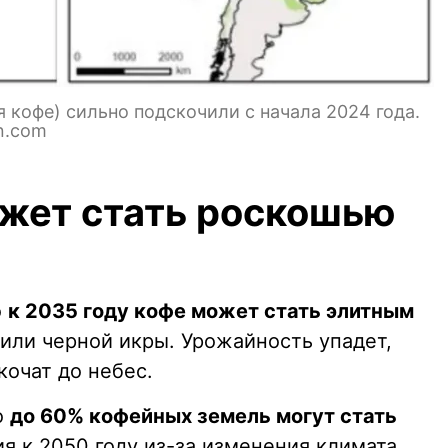
 кофе) сильно подскочили с начала 2024 года.
n.com
жет стать роскошью
о
к 2035 году кофе может стать элитным
ли черной икры. Урожайность упадет,
кочат до небес.
о
до 60% кофейных земель могут стать
 к 2050 году из-за изменения климата