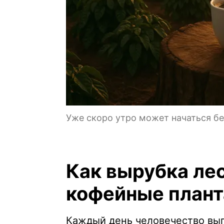
Уже скоро утро может начаться бе
Как вырубка лес
кофейные план
Каждый день человечество вы