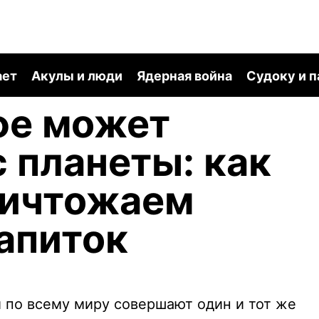
ает
Акулы и люди
Ядерная война
Судоку и 
фе может
с планеты: как
ничтожаем
апиток
по всему миру совершают один и тот же