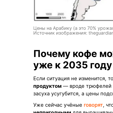
Цены на Арабику (а это 70% урожая
Источник изображения: theguardia
Почему кофе мо
уже к 2035 году
Если ситуация не изменится, т
продуктом
— вроде трюфелей и
засуха усугубится, а цены подс
Уже сейчас учёные
говорят
, чт
непригодными
для выращивания