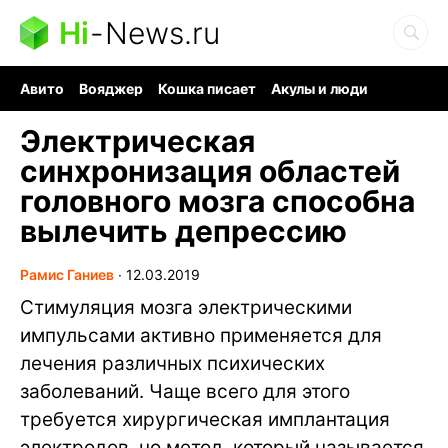
Hi
-
News.ru
Авито
Вояджер
Кошка писает
Акулы и люди
Ядерная война
Судоку и пазлы
Ядовитые пауки
Электрическая
синхронизация областей
головного мозга способна
вылечить депрессию
Рамис Ганиев
∙
12.03.2019
Стимуляция мозга электрическими
импульсами активно применяется для
лечения различных психических
заболеваний. Чаще всего для этого
требуется хирургическая имплантация
электродов, но метод, который называется