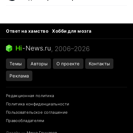
Ответ на хамство
Хобби для мозга
Бензин 100 и 95
Тунцы в океанариуме
Следующая пандемия
Google Maps открытие
Hi
-
News.ru
, 2006–2026
Темы
Авторы
О проекте
Контакты
Реклама
Редакционная политика
Политика конфиденциальности
Пользовательское соглашение
Правообладателям
Дизайн —
Миша Гончаров