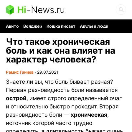
Hi
-
News.ru
Авито
Вояджер
Кошка писает
Акулы и люди
Ядерная война
Судоку и пазлы
Ядовитые пауки
Что такое хроническая
боль и как она влияет на
характер человека?
Рамис Ганиев
∙
29.07.2021
Знаете ли вы, что боль бывает разная?
Первая разновидность боли называется
острой
, имеет строго определенный очаг
и относительно быстро проходит. Вторая
разновидность боли —
хроническая
,
источник которой часто трудно
определить, а длительность бывает очень