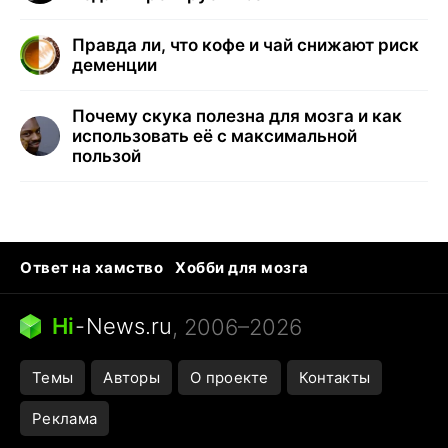
Правда ли, что кофе и чай снижают риск
деменции
Почему скука полезна для мозга и как
использовать её с максимальной
пользой
Ответ на хамство
Хобби для мозга
Бензин 100 и 95
Тунцы в океанариуме
Следующая пандемия
Google Maps открытие
Hi
-
News.ru
, 2006–2026
Темы
Авторы
О проекте
Контакты
Реклама