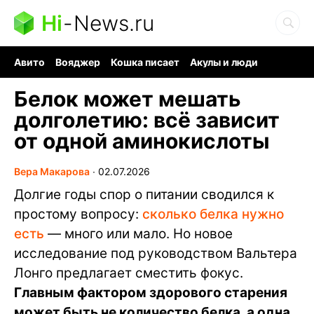
Hi
-
News.ru
Авито
Вояджер
Кошка писает
Акулы и люди
Ядерная война
Судоку и пазлы
Ядовитые пауки
Белок может мешать
долголетию: всё зависит
от одной аминокислоты
Вера Макарова
∙
02.07.2026
Долгие годы спор о питании сводился к
простому вопросу:
сколько белка нужно
есть
— много или мало. Но новое
исследование под руководством Вальтера
Лонго предлагает сместить фокус.
Главным фактором здорового старения
может быть не количество белка, а одна