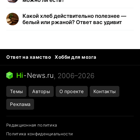
можно ли есть?
Какой хлеб действительно полезнее —
белый или ржаной? Ответ вас удивит
Ответ на хамство
Хобби для мозга
Бензин 100 и 95
Тунцы в океанариуме
Следующая пандемия
Google Maps открытие
Hi
-
News.ru
, 2006–2026
Темы
Авторы
О проекте
Контакты
Реклама
Редакционная политика
Политика конфиденциальности