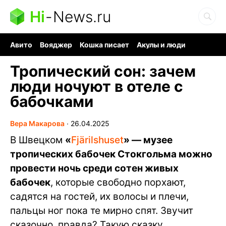
Hi
-
News.ru
Авито
Вояджер
Кошка писает
Акулы и люди
Ядерная война
Ядовитые пауки
Судоку и пазлы
Тропический сон: зачем
люди ночуют в отеле с
бабочками
Вера Макарова
∙
26.04.2025
В Швецком
«
Fjärilshuset
» — музее
тропических бабочек Стокгольма можно
провести ночь среди сотен живых
бабочек
, которые свободно порхают,
садятся на гостей, их волосы и плечи,
пальцы ног пока те мирно спят. Звучит
сказочно, правда? Такую сказку