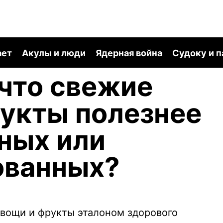
ает
Акулы и люди
Ядерная война
Судоку и 
 что свежие
укты полезнее
ных или
ованных?
вощи и фрукты эталоном здорового