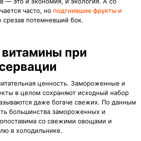
— это и экономия, и экология. А со
чается часто, но
подгнившие фрукты и
о срезав потемневший бок.
 витамины при
нсервации
итательная ценность. Замороженные и
укты в целом сохраняют исходный набор
казываются даже богаче свежих. По данным
сть большинства замороженных и
сопоставима со свежими овощами и
лю в холодильнике.