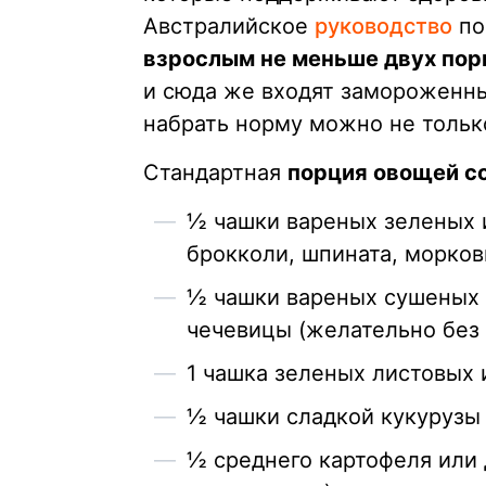
Австралийское
руководство
по
взрослым не меньше двух порц
и сюда же входят замороженны
набрать норму можно не тольк
Стандартная
порция овощей со
½ чашки вареных зеленых 
брокколи, шпината, морков
½ чашки вареных сушеных 
чечевицы (желательно без
1 чашка зеленых листовых
½ чашки сладкой кукурузы
½ среднего картофеля или 