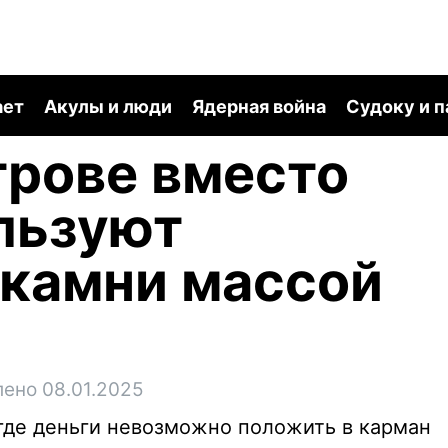
ает
Акулы и люди
Ядерная война
Судоку и 
трове вместо
льзуют
 камни массой
ено 08.01.2025
 где деньги невозможно положить в карман