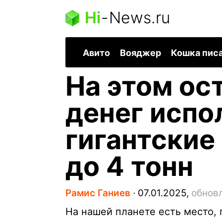
Hi
-
News.ru
Авито
Вояджер
Кошка пис
На этом ос
денег испо
гигантские
до 4 тонн
Рамис Ганиев
∙
07.01.2025,
обновл
На нашей планете есть место,