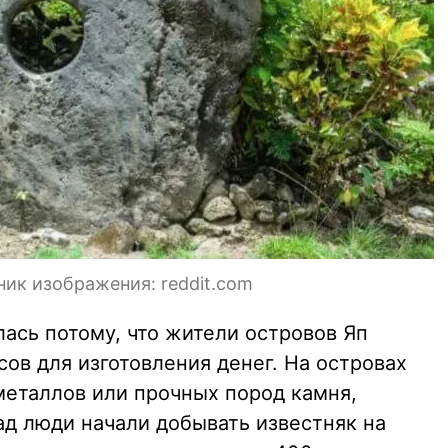
ник изображения: reddit.com
ась потому, что жители островов Яп
сов для изготовления денег. На островах
металлов или прочных пород камня,
ад люди начали добывать известняк на